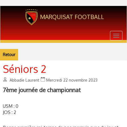
Panneau de gestion des cookies
Aller
au
MARQUISAT FOOTBALL
contenu
principal
Toggle
navig
Séniors 2
Abbadie Laurent
Mercredi 22 novembre 2023
7ème journée de championnat
USM : 0
JOS : 2