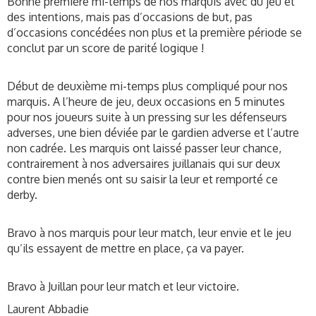
Bonne première mi-temps de nos marquis avec du jeu et
des intentions, mais pas d’occasions de but, pas
d’occasions concédées non plus et la première période se
conclut par un score de parité logique !
Début de deuxième mi-temps plus compliqué pour nos
marquis. A l’heure de jeu, deux occasions en 5 minutes
pour nos joueurs suite à un pressing sur les défenseurs
adverses, une bien déviée par le gardien adverse et l’autre
non cadrée. Les marquis ont laissé passer leur chance,
contrairement à nos adversaires juillanais qui sur deux
contre bien menés ont su saisir la leur et remporté ce
derby.
Bravo à nos marquis pour leur match, leur envie et le jeu
qu’ils essayent de mettre en place, ça va payer.
Bravo à Juillan pour leur match et leur victoire.
Laurent Abbadie